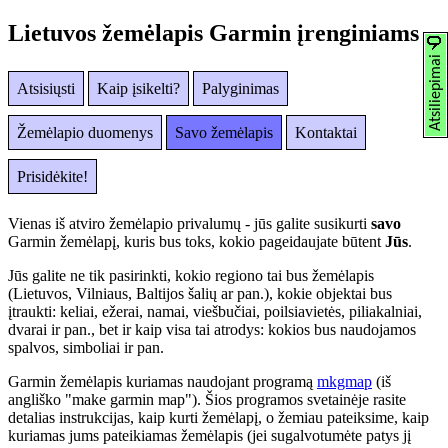
Lietuvos žemėlapis Garmin įrenginiams
Atsisiųsti
Kaip įsikelti?
Palyginimas
Žemėlapio duomenys
Savo žemėlapis
Kontaktai
Prisidėkite!
Vienas iš atviro žemėlapio privalumų - jūs galite susikurti
savo
Garmin žemėlapį, kuris bus toks, kokio pageidaujate būtent
Jūs
.
Jūs galite ne tik pasirinkti, kokio regiono tai bus žemėlapis
(Lietuvos, Vilniaus, Baltijos šalių ar pan.), kokie objektai bus
įtraukti: keliai, ežerai, namai, viešbučiai, poilsiavietės, piliakalniai,
dvarai ir pan., bet ir kaip visa tai atrodys: kokios bus naudojamos
spalvos, simboliai ir pan.
Garmin žemėlapis kuriamas naudojant programą
mkgmap
(iš
angliško "make garmin map"). Šios programos svetainėje rasite
detalias instrukcijas, kaip kurti žemėlapį, o žemiau pateiksime, kaip
kuriamas jums pateikiamas žemėlapis (jei sugalvotumėte patys jį